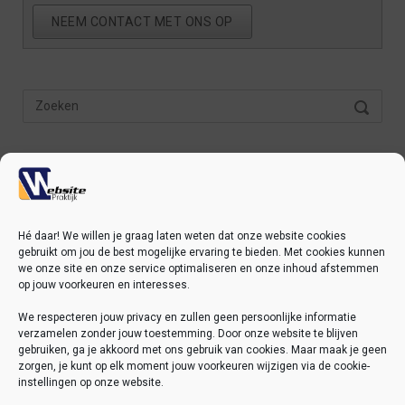
NEEM CONTACT MET ONS OP
Zoek
ZOEKEN
naar:
Hé daar! We willen je graag laten weten dat onze website cookies
gebruikt om jou de best mogelijke ervaring te bieden. Met cookies kunnen
we onze site en onze service optimaliseren en onze inhoud afstemmen
op jouw voorkeuren en interesses.
MELD JE AAN VOOR NIEUWSBRIEF!
We respecteren jouw privacy en zullen geen persoonlijke informatie
verzamelen zonder jouw toestemming. Door onze website te blijven
gebruiken, ga je akkoord met ons gebruik van cookies. Maar maak je geen
zorgen, je kunt op elk moment jouw voorkeuren wijzigen via de cookie-
instellingen op onze website.