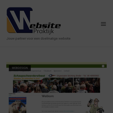
Ga
naar
Home
de
inhoud
Menu
Jouw partner voor een doelmatige website
WEBDESIGN